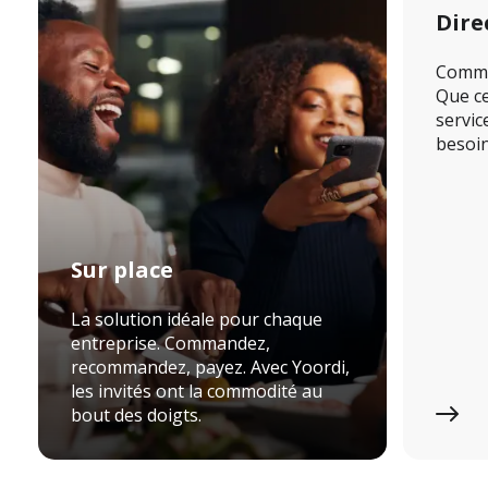
Dire
Comma
Que ce
service
besoin
Sur place
La solution idéale pour chaque
entreprise. Commandez,
recommandez, payez. Avec Yoordi,
les invités ont la commodité au
bout des doigts.