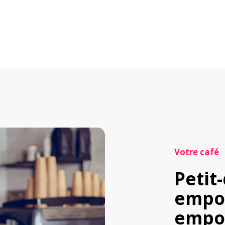
Votre café
Petit-
empor
empor