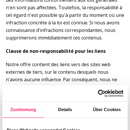
des informations conformément aux lois générales 
n'en sont pas affectées. Toutefois, la responsabilité à 
cet égard n'est possible qu'à partir du moment où une 
infraction concrète à la loi est connue. Si nous avons 
connaissance d'infractions correspondantes, nous 
supprimerons immédiatement ces contenus.
Clause de non-responsabilité pour les liens
Notre offre contient des liens vers des sites web 
externes de tiers, sur le contenu desquels nous 
n'avons aucune influence. Par conséquent, nous ne 
pouvons assumer aucune responsabilité pour ces 
contenus externes. Le fournisseur ou l'opérateur 
respectif des pages est toujours responsable du 
contenu des pages liées. Les pages liées ont été 
Zustimmung
Details
Über Cookies
vérifiées au moment de la création des liens pour 
s'assurer qu'elles ne présentent pas d'éventuelles 
Diese Webseite verwendet Cookies