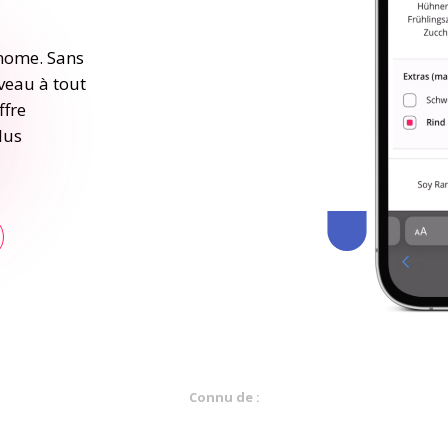
nome. Sans 
eau à tout 
fre 
us 
Connu de :