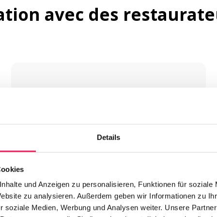
ation avec des restaurate
Details
Sans frais de matériel
Yoordi s'installe directement dans votre 
Cookies
caisse ou votre tablette. Ainsi, vous n'avez 
nhalte und Anzeigen zu personalisieren, Funktionen für soziale
pas besoin de faire d'autres achats de 
Website zu analysieren. Außerdem geben wir Informationen zu I
matériel.
r soziale Medien, Werbung und Analysen weiter. Unsere Partner