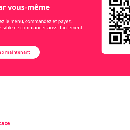
par vous-même
ez le menu, commandez et payez.
possible de commander aussi facilement
mo maintenant
cace