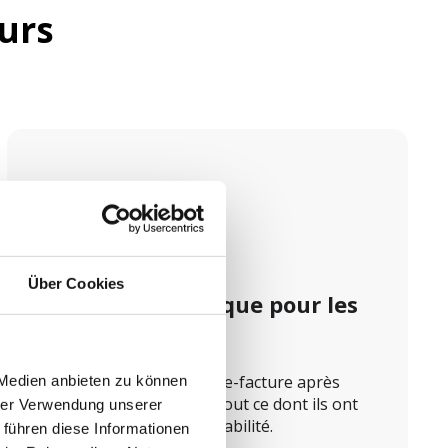
urs
Über Cookies
Facture numérique pour les 
hôtes
Il suffit de télécharger l'e-facture après 
 Medien anbieten zu können
l'achat. Vos clients ont tout ce dont ils ont 
hrer Verwendung unserer
besoin pour leur comptabilité.
 führen diese Informationen