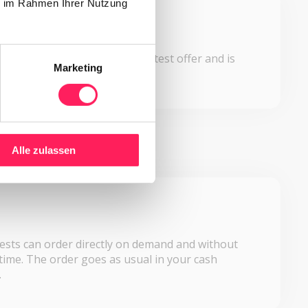
ie im Rahmen Ihrer Nutzung
e
ital menu always shows the latest offer and is
Marketing
vailable.
Alle zulassen
ests can order directly on demand and without
time. The order goes as usual in your cash
.