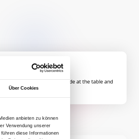
st can directly scan the QR code at the table and
o your digital menu.
Über Cookies
 Medien anbieten zu können
hrer Verwendung unserer
 führen diese Informationen