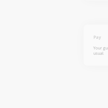
Pay
Your gue
usual.