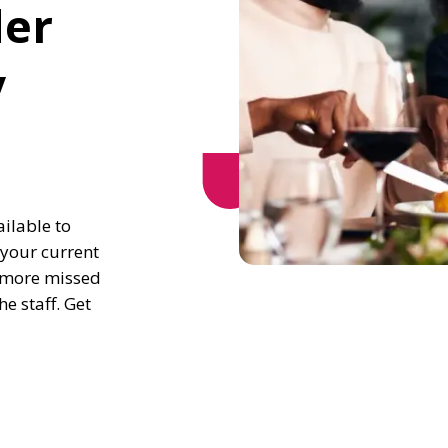
er 
 
lable to 
your current 
o more missed 
 staff. Get 