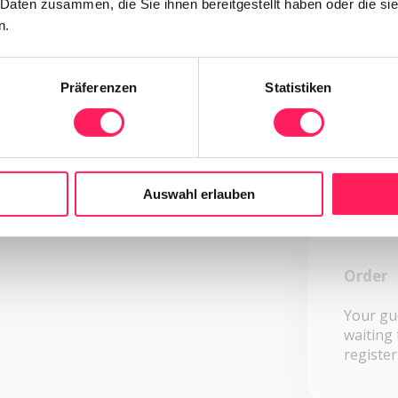
 Daten zusammen, die Sie ihnen bereitgestellt haben oder die s
n.
Brows
Your dig
Präferenzen
Statistiken
always a
Auswahl erlauben
Order
Your gu
waiting 
register