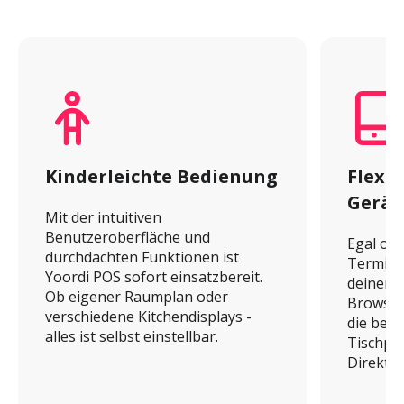
Kinderleichte Bedienung
Flexib
Gerät
Mit der intuitiven 
Benutzeroberfläche und 
Egal ob 
durchdachten Funktionen ist 
Terminal
Yoordi POS sofort einsatzbereit. 
deinen G
Ob eigener Raumplan oder 
Browser.
verschiedene Kitchendisplays - 
die benö
alles ist selbst einstellbar.
Tischpla
Direktv