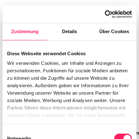
Alle Produkte
Wir haben für alle 
Zustimmung
Details
Über Cookies
Anforderungen

Diese Webseite verwendet Cookies
die passende Lösung
Wir verwenden Cookies, um Inhalte und Anzeigen zu
personalisieren, Funktionen für soziale Medien anbieten
zu können und die Zugriffe auf unsere Website zu
In House
Preordering
Event
analysieren. Außerdem geben wir Informationen zu Ihrer
Verwendung unserer Website an unsere Partner für
soziale Medien, Werbung und Analysen weiter. Unsere
Partner führen diese Informationen möglicherweise mit
weiteren Daten zusammen, die Sie ihnen bereitgestellt
In House
haben oder die sie im Rahmen Ihrer Nutzung der Dienste
gesammelt haben.
Dire
Einwilligungsauswahl
Notwendig