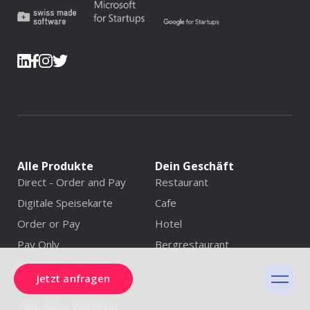
Alle Produkte
Dein Geschäft
Direct - Order and Pay
Restaurant
Digitale Speisekarte
Cafe
Order or Pay
Hotel
Pay Only
Bergrestaurant
Self Order Terminal
Jetzt anfragen
Yoordi Kasse
Take Away Webshop