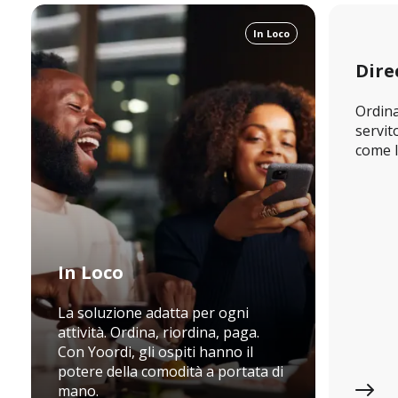
In Loco
Dire
Ordina
servito
come l
In Loco
La soluzione adatta per ogni
attività. Ordina, riordina, paga.
Con Yoordi, gli ospiti hanno il
potere della comodità a portata di
mano.