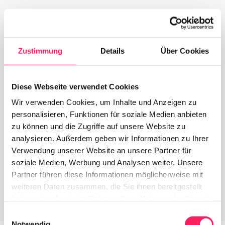
Zustimmung
Details
Über Cookies
Diese Webseite verwendet Cookies
Wir verwenden Cookies, um Inhalte und Anzeigen zu
personalisieren, Funktionen für soziale Medien anbieten
zu können und die Zugriffe auf unsere Website zu
analysieren. Außerdem geben wir Informationen zu Ihrer
Verwendung unserer Website an unsere Partner für
soziale Medien, Werbung und Analysen weiter. Unsere
Partner führen diese Informationen möglicherweise mit
Provate subito la nostra demo e 
weiteren Daten zusammen, die Sie ihnen bereitgestellt
guardate voi stessi
haben oder die sie im Rahmen Ihrer Nutzung der Dienste
gesammelt haben.
Einwilligungsauswahl
Sfogliare il menu, ordinare e pagare. Presto
Notwendig