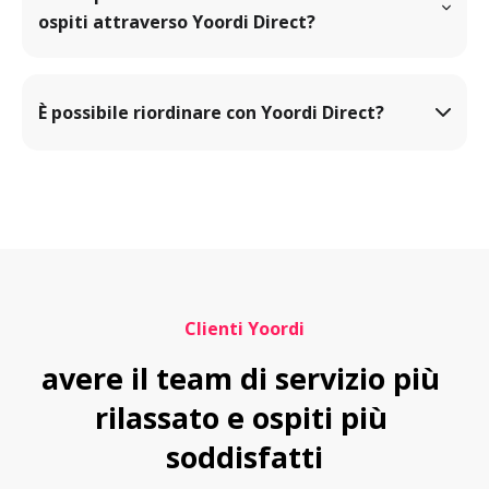
ospiti attraverso Yoordi Direct?
Carte di credito come Mastercard, Visa, American
Express.
Metodi di pagamento digitali come ApplePay,
È possibile riordinare con Yoordi Direct?
GooglePay, SamsungPay, PayPal.
Metodi di pagamento svizzeri come TWINT,
PostFinance, Lunchcheck, Reka, eguma.
Clienti Yoordi
avere il team di servizio più 
rilassato e ospiti più 
soddisfatti