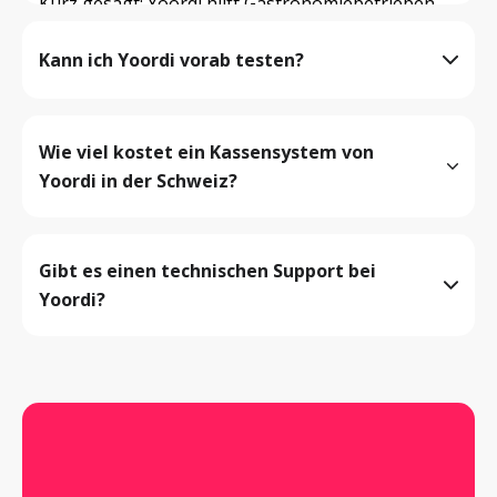
Kurz gesagt: Yoordi hilft Gastronomiebetrieben, 
Wartezeiten zu reduzieren, das Serviceteam zu 
Kann ich Yoordi vorab testen?
entlasten, Prozesskosten zu senken und Gästen 
ein modernes, einfaches Bestell- und 
Bezahlerlebnis zu bieten.
Wie viel kostet ein Kassensystem von 
Yoordi in der Schweiz?
Alle Produkte ansehen
Gibt es einen technischen Support bei 
Yoordi?
Jetzt registrieren