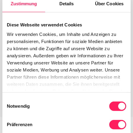
Zustimmung
Details
Über Cookies
Alles in einem System
Kinder
ganze
Diese Webseite verwendet Cookies
Kasse, modernes Self-Ordering 
und Payment vereint in einer 
Wir verwenden Cookies, um Inhalte und Anzeigen zu
Intuitiv
Plattform. Ein Tagesabschluss. 
personalisieren, Funktionen für soziale Medien anbieten
deine Gä
Keine Daten-Doppelpflege, keine 
in der K
zu können und die Zugriffe auf unsere Website zu
Fehlerquellen. 
Kiosk. Y
analysieren. Außerdem geben wir Informationen zu Ihrer
Minute a
Verwendung unserer Website an unsere Partner für
Technik
soziale Medien, Werbung und Analysen weiter. Unsere
Partner führen diese Informationen möglicherweise mit
weiteren Daten zusammen, die Sie ihnen bereitgestellt
haben oder die sie im Rahmen Ihrer Nutzung der Dienste
gesammelt haben.
Einwilligungsauswahl
Notwendig
Präferenzen